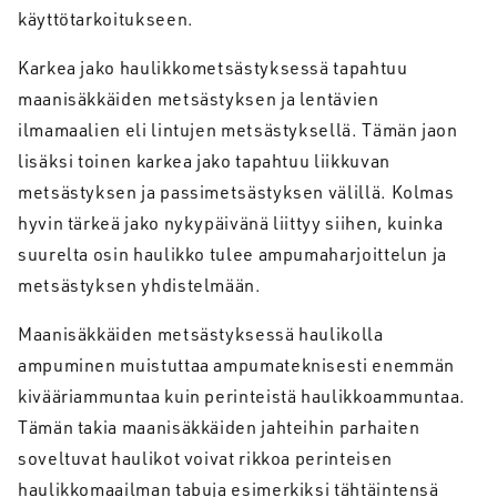
käyttötarkoitukseen.
Karkea jako haulikkometsästyksessä tapahtuu
maanisäkkäiden metsästyksen ja lentävien
ilmamaalien eli lintujen metsästyksellä. Tämän jaon
lisäksi toinen karkea jako tapahtuu liikkuvan
metsästyksen ja passimetsästyksen välillä. Kolmas
hyvin tärkeä jako nykypäivänä liittyy siihen, kuinka
suurelta osin haulikko tulee ampumaharjoittelun ja
metsästyksen yhdistelmään.
Maanisäkkäiden metsästyksessä haulikolla
ampuminen muistuttaa ampumateknisesti enemmän
kivääriammuntaa kuin perinteistä haulikkoammuntaa.
Tämän takia maanisäkkäiden jahteihin parhaiten
soveltuvat haulikot voivat rikkoa perinteisen
haulikkomaailman tabuja esimerkiksi tähtäintensä