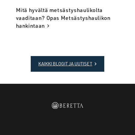
Mitä hyvältä metsästyshaulikolta
vaaditaan? Opas Metsästyshaulikon
hankintaan
KAIKKI BLOGIT JA UUTISET