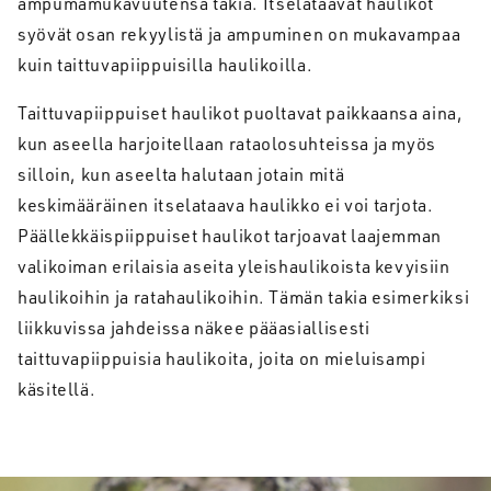
ampumamukavuutensa takia. Itselataavat haulikot
syövät osan rekyylistä ja ampuminen on mukavampaa
kuin taittuvapiippuisilla haulikoilla.
Taittuvapiippuiset haulikot puoltavat paikkaansa aina,
kun aseella harjoitellaan rataolosuhteissa ja myös
silloin, kun aseelta halutaan jotain mitä
keskimääräinen itselataava haulikko ei voi tarjota.
Päällekkäispiippuiset haulikot tarjoavat laajemman
valikoiman erilaisia aseita yleishaulikoista kevyisiin
haulikoihin ja ratahaulikoihin. Tämän takia esimerkiksi
liikkuvissa jahdeissa näkee pääasiallisesti
taittuvapiippuisia haulikoita, joita on mieluisampi
käsitellä.