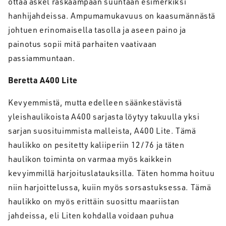
ottaa askel raskaampaan suuntaan esimerkiksi
hanhijahdeissa. Ampumamukavuus on kaasumännästä
johtuen erinomaisella tasolla ja aseen paino ja
painotus sopii mitä parhaiten vaativaan
passiammuntaan.
Beretta A400 Lite
Kevyemmistä, mutta edelleen säänkestävistä
yleishaulikoista A400 sarjasta löytyy takuulla yksi
sarjan suosituimmista malleista, A400 Lite. Tämä
haulikko on pesitetty kaliiperiin 12/76 ja täten
haulikon toiminta on varmaa myös kaikkein
kevyimmillä harjoituslatauksilla. Täten homma hoituu
niin harjoittelussa, kuiin myös sorsastuksessa. Tämä
haulikko on myös erittäin suosittu maariistan
jahdeissa, eli Liten kohdalla voidaan puhua