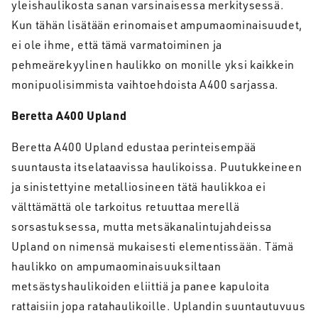
yleishaulikosta sanan varsinaisessa merkitysessä.
Kun tähän lisätään erinomaiset ampumaominaisuudet,
ei ole ihme, että tämä varmatoiminen ja
pehmeärekyylinen haulikko on monille yksi kaikkein
monipuolisimmista vaihtoehdoista A400 sarjassa.
Beretta A400 Upland
Beretta A400 Upland edustaa perinteisempää
suuntausta itselataavissa haulikoissa. Puutukkeineen
ja sinistettyine metalliosineen tätä haulikkoa ei
välttämättä ole tarkoitus retuuttaa merellä
sorsastuksessa, mutta metsäkanalintujahdeissa
Upland on nimensä mukaisesti elementissään. Tämä
haulikko on ampumaominaisuuksiltaan
metsästyshaulikoiden eliittiä ja panee kapuloita
rattaisiin jopa ratahaulikoille. Uplandin suuntautuvuus