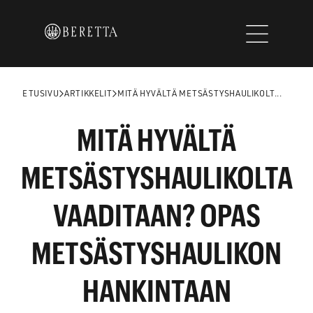
Siirry
sisältöön
ETUSIVU
ARTIKKELIT
MITÄ HYVÄLTÄ METSÄSTYSHAULIKOLT...
MITÄ HYVÄLTÄ
METSÄSTYSHAULIKOLTA
VAADITAAN? OPAS
METSÄSTYSHAULIKON
HANKINTAAN