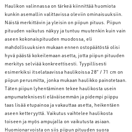
Haulikon valinnassa on tärkeä kiinnittää huomiota
kunkin asemallin valittavissa oleviin ominaisuuksiin.
Näistä merkittävin ja yleisin on piipun pituus. Piipun
pituuden vaikutus näkyy ja tuntuu muutenkin kuin vain
aseen kokonaispituuden muodossa, eli
mahdollisuuksien mukaan ennen ostopäätöstä olisi
hyvä päästä kokeilemaan asetta, jotta piipun pituuden
merkitys selviää konkreettisesti. Tyypillisesti
esimerkiksi itselataavissa haulikoissa 28” / 71 cm on
piipun perusmitta, jonka mukaan haulikko painotetaan.
Täten piipun lyhentäminen tekee haulikosta usein
ampumateknisesti eläväisemmän ja pidempi piippu
taas lisää etupainoa ja vakauttaa asetta, heikentäen
aseen ketteryyttä. Vaikutus vaihtelee haulikosta
toiseen ja myös ampujalla on vaikutusta asiaan.
Huomionarvoista on siis piipun pituuden suora