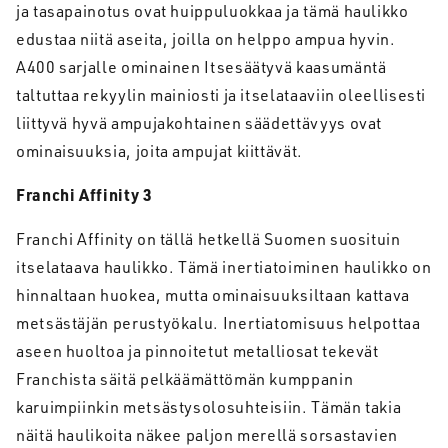
ja tasapainotus ovat huippuluokkaa ja tämä haulikko
edustaa niitä aseita, joilla on helppo ampua hyvin.
A400 sarjalle ominainen Itsesäätyvä kaasumäntä
taltuttaa rekyylin mainiosti ja itselataaviin oleellisesti
liittyvä hyvä ampujakohtainen säädettävyys ovat
ominaisuuksia, joita ampujat kiittävät.
Franchi Affinity 3
Franchi Affinity on tällä hetkellä Suomen suosituin
itselataava haulikko. Tämä inertiatoiminen haulikko on
hinnaltaan huokea, mutta ominaisuuksiltaan kattava
metsästäjän perustyökalu. Inertiatomisuus helpottaa
aseen huoltoa ja pinnoitetut metalliosat tekevät
Franchista säitä pelkäämättömän kumppanin
karuimpiinkin metsästysolosuhteisiin. Tämän takia
näitä haulikoita näkee paljon merellä sorsastavien