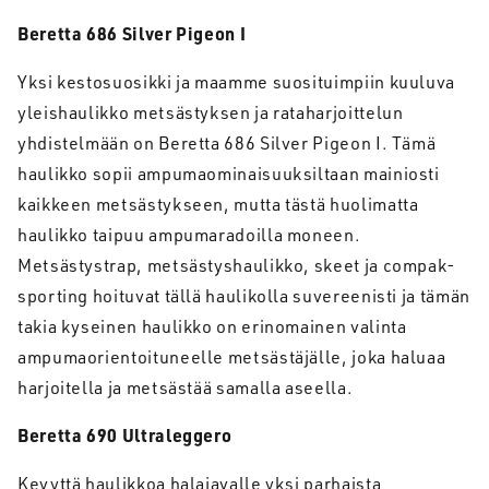
Beretta 686 Silver Pigeon I
Yksi kestosuosikki ja maamme suosituimpiin kuuluva
yleishaulikko metsästyksen ja rataharjoittelun
yhdistelmään on Beretta 686 Silver Pigeon I. Tämä
haulikko sopii ampumaominaisuuksiltaan mainiosti
kaikkeen metsästykseen, mutta tästä huolimatta
haulikko taipuu ampumaradoilla moneen.
Metsästystrap, metsästyshaulikko, skeet ja compak-
sporting hoituvat tällä haulikolla suvereenisti ja tämän
takia kyseinen haulikko on erinomainen valinta
ampumaorientoituneelle metsästäjälle, joka haluaa
harjoitella ja metsästää samalla aseella.
Beretta 690 Ultraleggero
Kevyttä haulikkoa halajavalle yksi parhaista