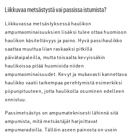
Liikkuvaa metsästystä vai passissa istumista?
Liikkuvassa metsästyksessä haulikon
ampumaominaisuuksien lisäksi tulee ottaa huomioon
haulikon käsiteltävyys ja paino. Hyvä passihaulikko
saattaa muuttua liian raskaaksi pitkillä
päivätaipaleilla, mutta toisaalta kevyissäkin
haulikoissa pitää huomioida niiden
ampumaominaisuudet. Kevyt ja mukavasti kannettava
haulikko vaatii tarkempaa perehtymistä esimerkiksi
piipunpituuteen, jotta haulikolla osuminen edelleen
onnistuu.
Passimetsästys on ampumateknisesti lähinnä sitä
ampumista, mitä metsästäjät harjoittavat
ampumaradoilla. Tällöin aseen painosta on usein