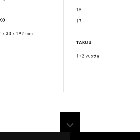
15
KO
17
2 x 33 x 192 mm
TAKUU
1+2 vuotta