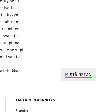
erityisesti
maisella
rituskyvyn,
n suhteen.
purkaminen
nssa jotta
on otepinnat
sa. Ase sopii
osti vaihtaa
 ja tehokkaan
MISTÄ OSTAN
TÄHTÄIMEN KIINNITYS
Standard