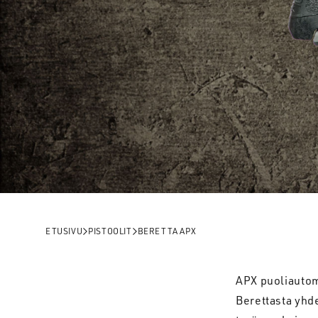
ETUSIVU
PISTOOLIT
BERETTA APX
APX puoliautoma
Berettasta yhde