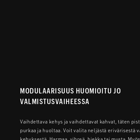
MODULAARISUUS HUOMIOITU JO
VALMISTUSVAIHEESSA
Vaihdettava kehys ja vaihdettavat kahvat, täten pi
purkaa ja huoltaa. Voit valita neljästä erivärisestä 
kehyksestä. Harmaa, vihreä, hiekka tai musta. Myös