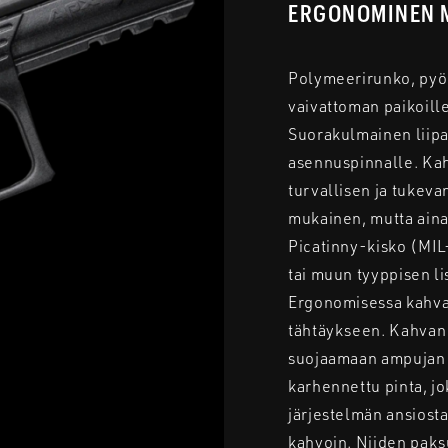
ERGONOMINEN 
Polymeerirunko, pyör
vaivattoman paikoill
Suorakulmainen liipai
asennuspinnalle. Kahv
turvallisen ja tukev
mukainen, mutta aina 
Picatinny-kisko (MIL
tai muun tyyppisen l
Ergonomisessa kahva
tähtäykseen. Kahvan t
suojaamaan ampujan k
karhennettu pinta, j
järjestelmän ansiosta
kahvoin. Niiden paksu