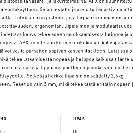
 pistooleita vasara- ja iskuritoimisina. APX on suunniteltu 
nvalvontakäyttöön. Se on testattu ja arvioitu laajasti ammatti
solla. Tuloksena on pistooli, joka tarjoaa erinomaisen suo
uotettavuuden, ergonomian, liipaisimen ja modulaarisuude
 vaihdettava kehys tekee aseen muokkaamisesta helppoa ja 
 nopeaa. APX toimitetaan kolmen erikokoisen kahvapalan ka
jä voi valita parhaiten sopivan kahvan itselleen. Luistissa 
ikä tekee lataamisesta nopeaa ja helppoa kaikissa tilanteis
ä oikeakätisille ja lippaanvapauttimen painike voidaan help
ätisyydelle. Selkeä ja herkkä liipaisin on säädetty 2,5kg
seen. Reset on vain 3 mm, mikä tekee tästä erittäin nopean
INO
LIPAS
0 g
10