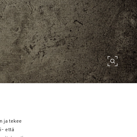
n ja tekee
i- että