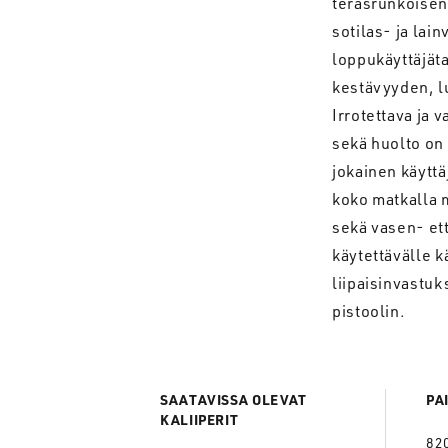
teräsrunkoisena
sotilas- ja lai
loppukäyttäjäta
kestävyyden, l
Irrotettava ja
sekä huolto on
jokainen käyttä
koko matkalla m
sekä vasen- ett
käytettävälle k
liipaisinvastuk
pistoolin.
SAATAVISSA OLEVAT
PA
KALIIPERIT
82