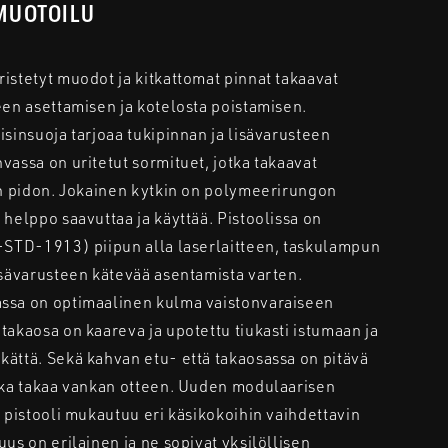
MUOTOILU
istetyt muodot ja kitkattomat pinnat takaavat
een asettamisen ja kotelosta poistamisen.
sinsuoja tarjoaa tukipinnan ja lisävarusteen
assa on uritetut sormituet, jotka takaavat
an pidon. Jokainen kytkin on polymeerirungon
helppo saavuttaa ja käyttää. Pistoolissa on
-STD-1913) piipun alla laserlaitteen, taskulampun
isävarusteen kätevää asentamista varten.
ssa on optimaalinen kulma vaistonvaraiseen
akaosa on kaareva ja upotettu tiukasti istumaan ja
ättä. Sekä kahvan etu- että takaosassa on pitävä
oka takaa vankan otteen. Uuden modulaarisen
 pistooli mukautuu eri käsikokoihin vaihdettavin
us on erilainen ja ne sopivat yksilöllisen