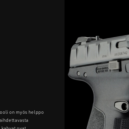
stooli on myös helppo
vaihdettavasta
 kahvat ovat