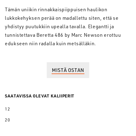
Tämän uniikin rinnakkaispiippuisen haulikon
lukkokehyksen perää on madallettu siten, että se
yhdistyy puutukkiin upealla tavalla. Elegantti ja
tunnistettava Beretta 486 by Marc Newson erottuu
edukseen niin radalla kuin metsälläkin.
MISTÄ OSTAN
SAATAVISSA OLEVAT KALIIPERIT
12
20