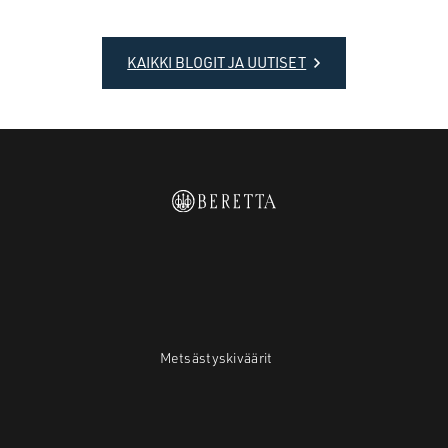
KAIKKI BLOGIT JA UUTISET
Metsästyskiväärit