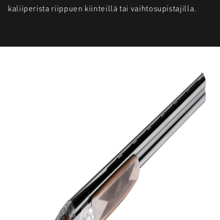
kaliiperista riippuen kiinteillä tai vaihtosupistajilla.