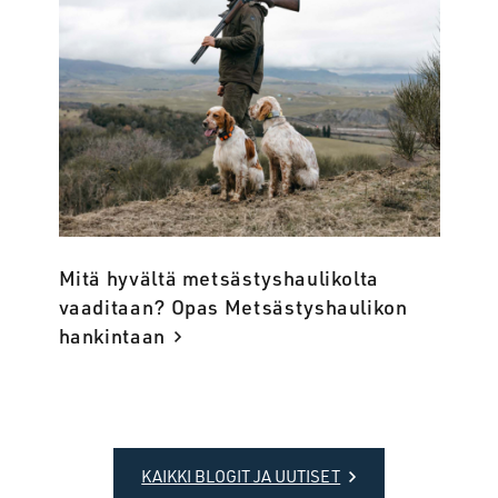
Mitä hyvältä metsästyshaulikolta
vaaditaan? Opas Metsästyshaulikon
hankintaan
KAIKKI BLOGIT JA UUTISET