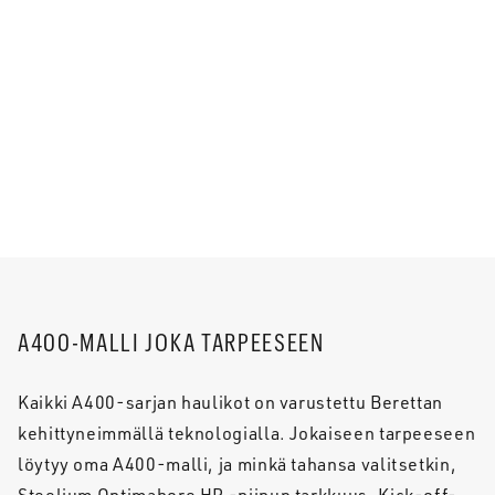
A400-MALLI JOKA TARPEESEEN
Kaikki A400-sarjan haulikot on varustettu Berettan
kehittyneimmällä teknologialla. Jokaiseen tarpeeseen
löytyy oma A400-malli, ja minkä tahansa valitsetkin,
Steelium Optimabore HP -piipun tarkkuus, Kick-off-