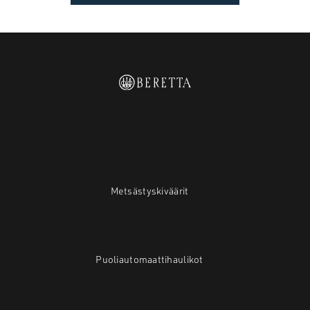
Metsästyskiväärit
Puoliautomaattihaulikot