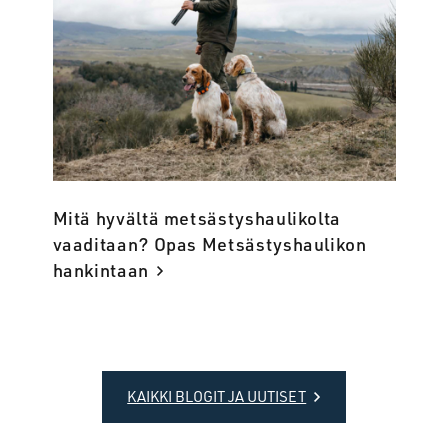
Mitä hyvältä metsästyshaulikolta
vaaditaan? Opas Metsästyshaulikon
hankintaan
KAIKKI BLOGIT JA UUTISET