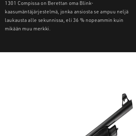
1301 Compissa on Berettan oma Blink-
kaasumäntäjärjestelmä, jonka ansiosta se ampuu neljä
laukausta alle sekunnissa, eli 36 % nopeammin kuin
mikään muu merkki.