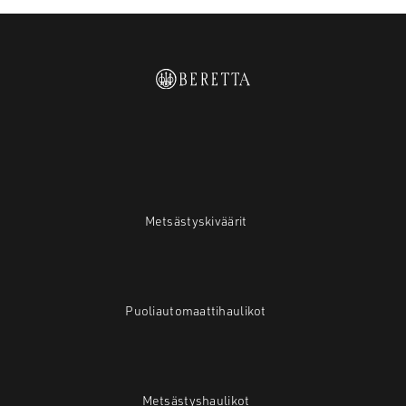
Metsästyskiväärit
Puoliautomaattihaulikot
Metsästyshaulikot