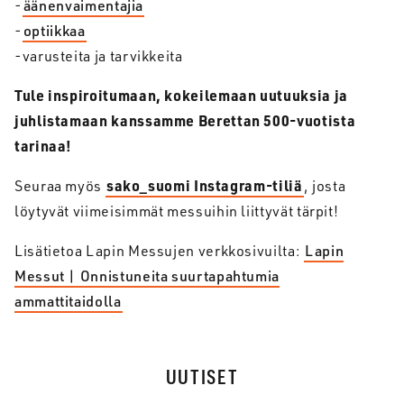
-
äänenvaimentajia
-
optiikkaa
-varusteita ja tarvikkeita
Tule inspiroitumaan, kokeilemaan uutuuksia ja
juhlistamaan kanssamme Berettan 500-vuotista
tarinaa!
sako_suomi Instagram-tiliä
Seuraa myös
, josta
löytyvät viimeisimmät messuihin liittyvät tärpit!
Lisätietoa Lapin Messujen verkkosivuilta:
Lapin
Messut | Onnistuneita suurtapahtumia
ammattitaidolla
UUTISET