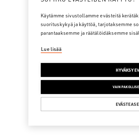
Käytämme sivustollamme evästeitä kerätä
suorituskykyä ja käyttöä, tarjotaksemme s
parantaaksemme ja räätälöidäksemme sisäl
Lue lisää
HYVÄKSY E
VAIN PAKOLLISE
EVÄSTEASE