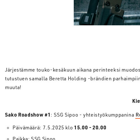
Järjestämme touko-kesäkuun aikana perinteeksi muodo
tutustuen samalla Beretta Holding -brändien parhaimpiin 
muuta!
Kie
Sako Roadshow #1
: SSG Sipoo - yhteistyökumppanina
R
15.00 - 20.00
Päivämäärä: 7.5.2025 klo
Paikka: SSG Sipoo