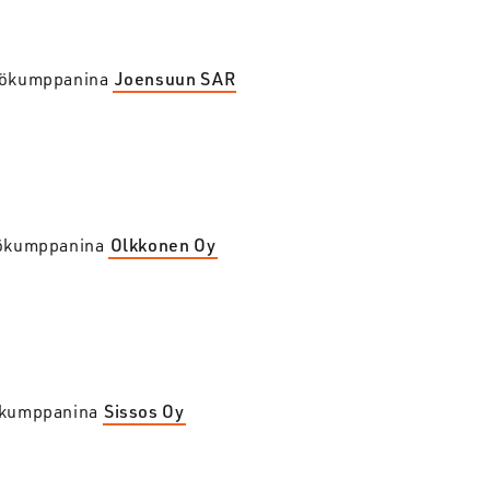
työkumppanina
Joensuun SAR
yökumppanina
Olkkonen Oy
yökumppanina
Sissos Oy