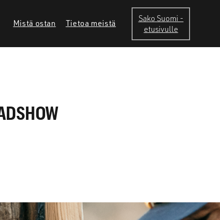
Sako Suomi -
Mistä ostan
Tietoa meistä
etusivulle
OADSHOW