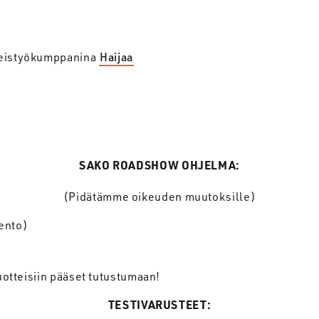
teistyökumppanina
Haijaa
SAKO ROADSHOW OHJELMA:
(Pidätämme oikeuden muutoksille)
ento)
uotteisiin pääset tutustumaan!
TESTIVARUSTEET: