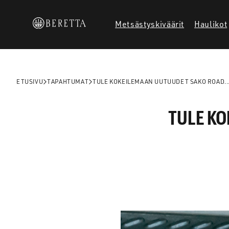
Siirry
sisältöön
Metsästyskiväärit
Haulikot
ETUSIVU
TAPAHTUMAT
TULE KOKEILEMAAN UUTUUDET SAKO ROAD..
TULE K