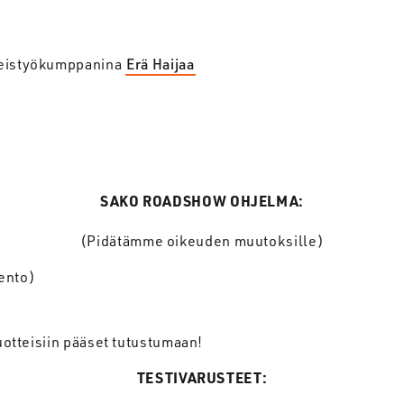
teistyökumppanina
Erä Haijaa
SAKO ROADSHOW OHJELMA:
(Pidätämme oikeuden muutoksille)
ento)
uotteisiin pääset tutustumaan!
TESTIVARUSTEET: