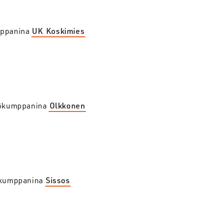
mppanina
UK
Koskimies
yökumppanina
Olkkonen
ökumppanina
Sissos