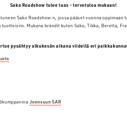
Sako Roadshow tulee taas - tervetuloa mukaan!
stuneen Sako Roadshow:n, jossa pääset vuonna oppimaan 
tuotteisiin. Mukana brändit kuten Sako, Tikka, Beretta, Fra
rtue pysähtyy alkukesän aikana viidellä eri paikkakunna
uoto
työkumppanina
Joensuun SAR