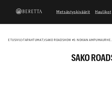
Siirry
sisältöön
Metsästyskiväärit
Haulikot
ETUSIVU
TAPAHTUMAT
SAKO ROADSHOW #5: NOKIAN AMPUMAURHE..
SAKO ROAD