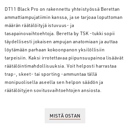
DT11 Black Pro on rakennettu yhteistyössä Berettan
ammattiampujatiimin kanssa, ja se tarjoaa loputtoman
määrän räätälöityjä istuvuus- ja
tasapainovaihtoehtoja. Beretta by TSK -tukki sopii
täydellisesti jokaisen ampujan anatomiaan ja auttaa
löytämään parhaan kokoonpanon yksilöllisiin
tarpeisiin. Kaksi irrotettavaa piipunsuupainoa lisäävät
räätälöintimahdollisuuksia. Voit helposti harrastaa
trap-, skeet- tai sporting -ammuntaa tällä
monipuolisella aseella sen helpon säädön ja
räätälöityjen sovitusvaihtoehtojen ansiosta.
MISTÄ OSTAN