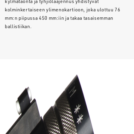
kylmätaonta ja tyhjiölaajennus yhdistyvät
kolminkertaiseen ylimenokartioon, joka ulottuu 76
mm:n piipussa 450 mm:iin ja takaa tasaisemman
ballistiikan.