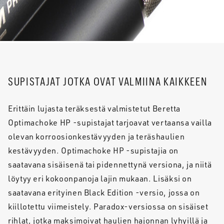
SUPISTAJAT JOTKA OVAT VALMIINA KAIKKEEN
Erittäin lujasta teräksestä valmistetut Beretta
Optimachoke HP -supistajat tarjoavat vertaansa vailla
olevan korroosionkestävyyden ja teräshaulien
kestävyyden. Optimachoke HP -supistajia on
saatavana sisäisenä tai pidennettynä versiona, ja niitä
löytyy eri kokoonpanoja lajin mukaan. Lisäksi on
saatavana erityinen Black Edition -versio, jossa on
kiillotettu viimeistely. Paradox-versiossa on sisäiset
rihlat, jotka maksimoivat haulien hajonnan lyhyillä ja