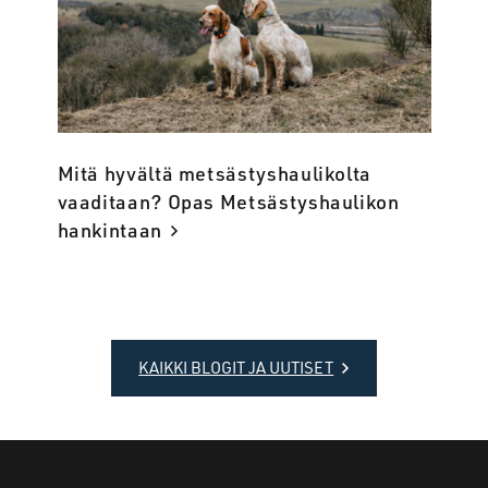
Mitä hyvältä metsästyshaulikolta
vaaditaan? Opas Metsästyshaulikon
hankintaan
KAIKKI BLOGIT JA UUTISET