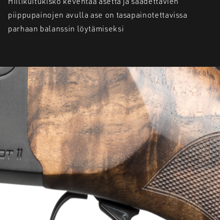
Hiilikuitukisko keventää asetta ja säädettävien
piippupainojen avulla ase on tasapainotettavissa
parhaan balanssin löytämiseksi