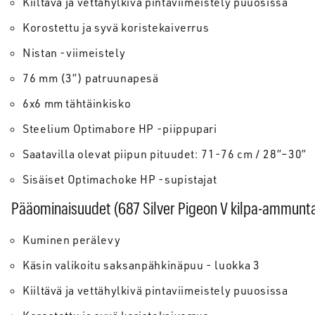
Kiiltävä ja vettähylkivä pintaviimeistely puuosissa
Korostettu ja syvä koristekaiverrus
Nistan -viimeistely
76 mm (3”) patruunapesä
6x6 mm tähtäinkisko
Steelium Optimabore HP -piippupari
Saatavilla olevat piipun pituudet: 71-76 cm / 28”–30”
Sisäiset Optimachoke HP -supistajat
Pääominaisuudet (687 Silver Pigeon V kilpa-ammunta
Kuminen perälevy
Käsin valikoitu saksanpähkinäpuu - luokka 3
Kiiltävä ja vettähylkivä pintaviimeistely puuosissa