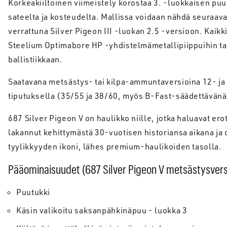
Korkeakiiltoinen viimeistely korostaa 3. -luokkaisen puun
sateelta ja kosteudelta. Mallissa voidaan nähdä seuraava
verrattuna Silver Pigeon III -luokan 2.5 -versioon. Kaik
Steelium Optimabore HP -yhdistelmämetallipiippuihin t
ballistiikkaan.
Saatavana metsästys- tai kilpa-ammuntaversioina 12- ja 2
tiputuksella (35/55 ja 38/60, myös B-Fast-säädettävänä
687 Silver Pigeon V on haulikko niille, jotka haluavat ero
lakannut kehittymästä 30-vuotisen historiansa aikana ja 
tyylikkyyden ikoni, lähes premium-haulikoiden tasolla.
Pääominaisuudet (687 Silver Pigeon V metsästysvers
Puutukki
Käsin valikoitu saksanpähkinäpuu - luokka 3