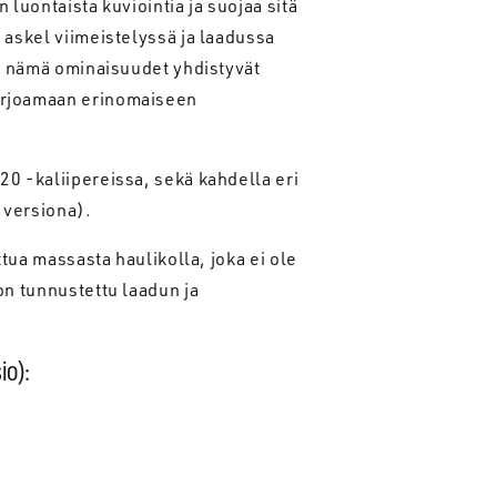
 luontaista kuviointia ja suojaa sitä
 askel viimeistelyssä ja laadussa
ki nämä ominaisuudet yhdistyvät
arjoamaan erinomaiseen
0 -kaliipereissa, sekä kahdella eri
 versiona).
ttua massasta haulikolla, joka ei ole
on tunnustettu laadun ja
io):