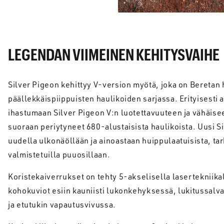
LEGENDAN VIIMEINEN KEHITYSVAIHE
Silver Pigeon kehittyy V-version myötä, joka on Beretan 
päällekkäispiippuisten haulikoiden sarjassa. Erityisesti a
ihastumaan Silver Pigeon V:n luotettavuuteen ja vähäise
suoraan periytyneet 680-alustaisista haulikoista. Uusi 
uudella ulkonäöllään ja ainoastaan huippulaatuisista, tark
valmistetuilla puuosillaan.
Koristekaiverrukset on tehty 5-akselisella lasertekniikall
kohokuviot esiin kauniisti lukonkehyksessä, lukitussalva
ja etutukin vapautusvivussa.