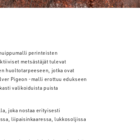
huippumalli perinteisten
ktiiviset metsästäjät tulevat
en huoltotarpeeseen, jotka ovat
Silver Pigeon -malli erottuu edukseen
asti valikoiduista puista
a, joka nostaa erityisesti
ssa, liipaisinkaaressa, lukkosoljissa