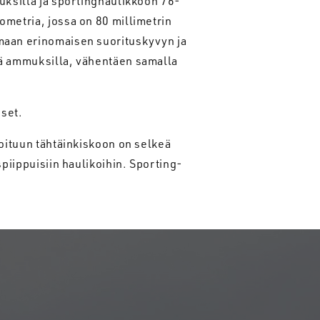
uksilla ja sportinghaulikkoon 76-
ometria, jossa on 80 millimetrin
maan erinomaisen suorituskyvyn ja
lä ammuksilla, vähentäen samalla
set.
ioituun tähtäinkiskoon on selkeä
spiippuisiin haulikoihin. Sporting-