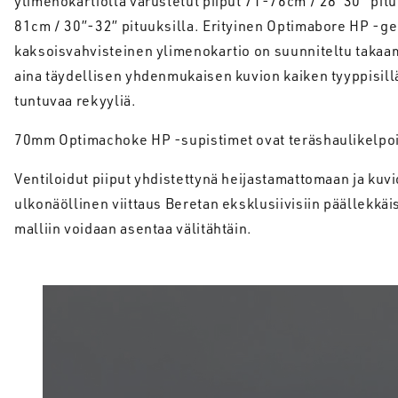
ylimenokartiolla varustetut piiput 71-76cm / 28"30" pitu
81cm / 30”-32” pituuksilla. Erityinen Optimabore HP -ge
kaksoisvahvisteinen ylimenokartio on suunniteltu takaa
aina täydellisen yhdenmukaisen kuvion kaiken tyyppisil
tuntuvaa rekyyliä.
70mm Optimachoke HP -supistimet ovat teräshaulikelpoi
Ventiloidut piiput yhdistettynä heijastamattomaan ja kuv
ulkonäöllinen viittaus Beretan eksklusiivisiin päällekkäi
malliin voidaan asentaa välitähtäin.