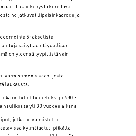
elmään. Lukonkehystä koristavat
osta ne jatkuvat liipaisinkaareen ja
moderneinta 5-akselista
pintoja säilyttäen täydellisen
mä on yleensä tyypillistä vain
ttu varmistimen sisään, josta
tä laukausta.
joka on tullut tunnetuksi jo 680 -
sa haulikossa yli 30 vuoden aikana.
iput, jotka on valmistettu
atavissa kylmätaotut, pitkällä