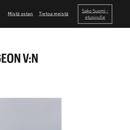
Sako Suomi -
Mistä ostan
Tietoa meistä
etusivulle
GEON V:N