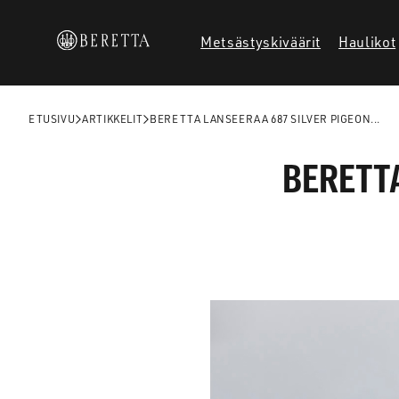
Siirry
sisältöön
Metsästyskiväärit
Haulikot
ETUSIVU
ARTIKKELIT
BERETTA LANSEERAA 687 SILVER PIGEON...
BERETTA