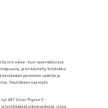
ella niin oikea- kuin vasenkätisissä
näpuusta, ja on käsitelty kiiltäväksi
uta kestämään paremmin sadetta ja
pitoa. Haulikkoon saa myös
nyt 687 Silver Pigeon V -
ja tyylikkäästä ulkomuodosta, jossa