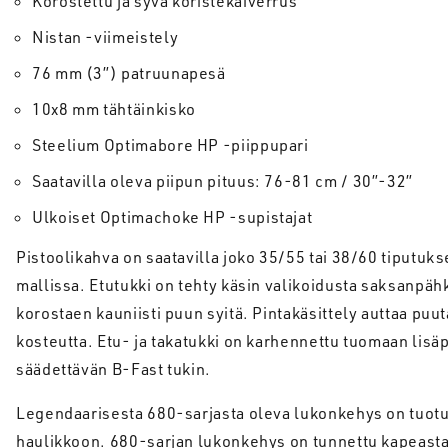
Korostettu ja syvä koristekaiverrus
Nistan -viimeistely
76 mm (3”) patruunapesä
10x8 mm tähtäinkisko
Steelium Optimabore HP -piippupari
Saatavilla oleva piipun pituus: 76-81 cm / 30”-32”
Ulkoiset Optimachoke HP -supistajat
Pistoolikahva on saatavilla joko 35/55 tai 38/60 tiputuks
mallissa. Etutukki on tehty käsin valikoidusta saksanpähki
korostaen kauniisti puun syitä. Pintakäsittely auttaa pu
kosteutta. Etu- ja takatukki on karhennettu tuomaan lisä
säädettävän B-Fast tukin.
Legendaarisesta 680-sarjasta oleva lukonkehys on tuotu 
haulikkoon. 680-sarjan lukonkehys on tunnettu kapeasta 