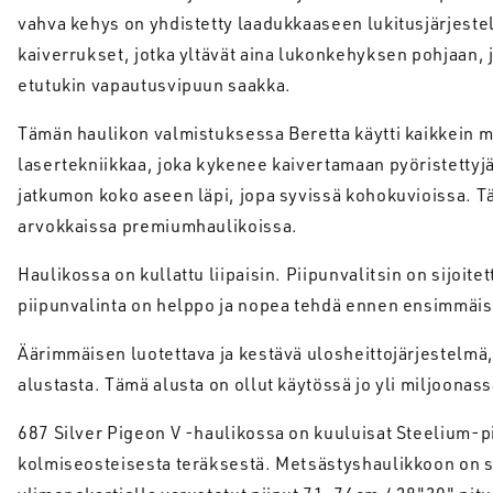
vahva kehys on yhdistetty laadukkaaseen lukitusjärjest
kaiverrukset, jotka yltävät aina lukonkehyksen pohjaan, j
etutukin vapautusvipuun saakka.
Tämän haulikon valmistuksessa Beretta käytti kaikkein 
lasertekniikkaa, joka kykenee kaivertamaan pyöristettyjä 
jatkumon koko aseen läpi, jopa syvissä kohokuvioissa. Tä
arvokkaissa premiumhaulikoissa.
Haulikossa on kullattu liipaisin. Piipunvalitsin on sijoite
piipunvalinta on helppo ja nopea tehdä ennen ensimmäis
Äärimmäisen luotettava ja kestävä ulosheittojärjestelmä, 
alustasta. Tämä alusta on ollut käytössä jo yli miljoonas
687 Silver Pigeon V -haulikossa on kuuluisat Steelium-pi
kolmiseosteisesta teräksestä. Metsästyshaulikkoon on sa