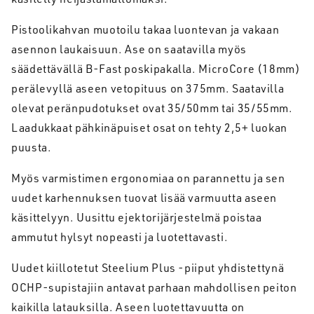
Pistoolikahvan muotoilu takaa luontevan ja vakaan
asennon laukaisuun. Ase on saatavilla myös
säädettävällä B-Fast poskipakalla. MicroCore (18mm)
perälevyllä aseen vetopituus on 375mm. Saatavilla
olevat peränpudotukset ovat 35/50mm tai 35/55mm.
Laadukkaat pähkinäpuiset osat on tehty 2,5+ luokan
puusta.
Myös varmistimen ergonomiaa on parannettu ja sen
uudet karhennuksen tuovat lisää varmuutta aseen
käsittelyyn. Uusittu ejektorijärjestelmä poistaa
ammutut hylsyt nopeasti ja luotettavasti.
Uudet kiillotetut Steelium Plus -piiput yhdistettynä
OCHP-supistajiin antavat parhaan mahdollisen peiton
kaikilla latauksilla. Aseen luotettavuutta on