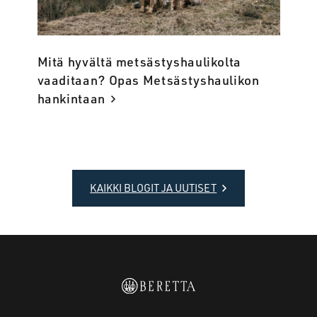
Mitä hyvältä metsästyshaulikolta
vaaditaan? Opas Metsästyshaulikon
hankintaan
KAIKKI BLOGIT JA UUTISET