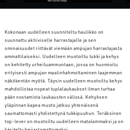
Kokonaan uudelleen suunniteltu haulikko on
suunnattu aktiiviselle harrastajalle ja sen
ominaisuudet riittävät viemään ampujan harrastajasta
ammattilaiseksi. Uudelleen muotoiltu tukki ja kehys
on kehitetty urheiluammuntaan, jossa on huomioitu
erityisesti ampujan maalinhahmottaminen laajemman
näkökentän myötä. Täysin uudelleen muotoiltu kehys
mahdollistaa nopeat tuplalaukaukset ilman turhaa
pään nostamista laukausten välissä. Kehyksen
yläpinnan kapea muoto jatkuu yhtenäisenä
saumattomasti yhdistettynä tukkipuuhun. Teräksinen
top-lever on muotoiltu uudelleen matalammaksi ja on
käsitelty heijastamattomaksi.